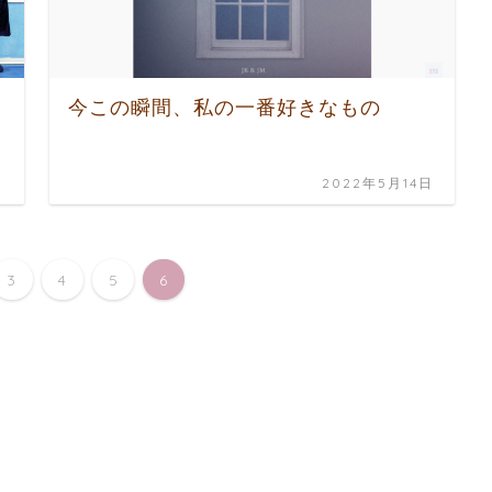
ト
今この瞬間、私の一番好きなもの
日
2022年5月14日
3
4
5
6