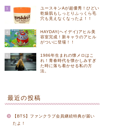
ユースキンAが超優秀！ひどい
3
乾燥肌もしっとりふっくら毛
穴も見えなくなったよ！！
HAYDAY(ヘイデイ)アヒル美
4
容室完成！新キャラのアヒル
がついに登場！！
1986年生まれの懐メロはこ
5
れ！青春時代を懐かしみすぎ
た時に落ち着かせる私の方
法。
最近の投稿
【BTS】ファンクラブ会員継続特典が届い
たよ！