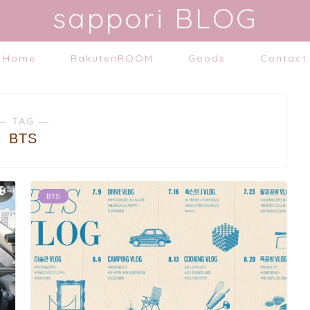
sappori BLOG
Home
RakutenROOM
Goods
Contact
― TAG ―
BTS
BTS