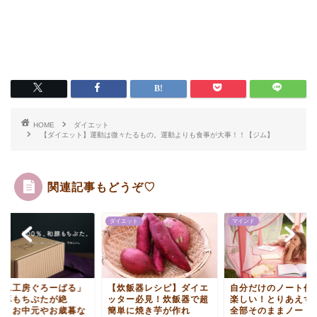
HOME
ダイエット
【ダイエット】運動は微々たるもの。運動よりも食事が大事！！【ジム】
関連記事もどうぞ♡
ダイエット
マインド
ハム工房ぐろーばる」
【炊飯器レシピ】ダイエ
自分だけのノート作
和豚もちぶたが絶
ッター必見！炊飯器で超
楽しい！とりあえず
！！お中元やお歳暮な
簡単に焼き芋が作れ
全部そのままノート