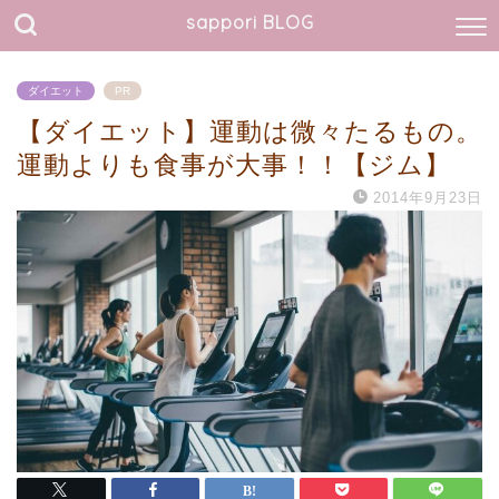
sappori BLOG
ダイエット
PR
【ダイエット】運動は微々たるもの。
運動よりも食事が大事！！【ジム】
2014年9月23日