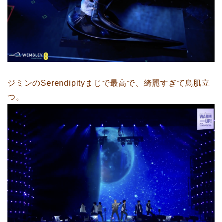
ジミンのSerendipityまじで最高で、綺麗すぎて鳥肌立
つ。