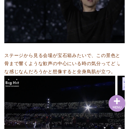
Home
RakutenROOM
Goods
ステージから見る会場が宝石箱みたいで、この景色と
骨まで響くような歓声の中心にいる時の気分ってどん
Contact
な感じなんだろうかと想像すると全身鳥肌が立つ。
MENU