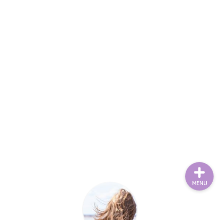
Home
RakutenROOM
Goods
Contact
MENU