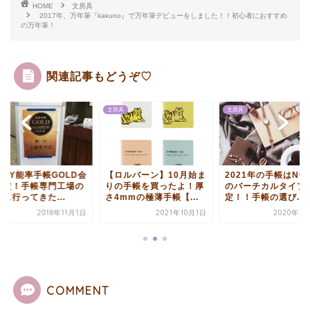
HOME
文房具
2017年、万年筆『kakuno』で万年筆デビューをしました！！初心者におすすめ
の万年筆！
関連記事もどうぞ♡
具
文房具
文房具
ロルバーン】10月始ま
2021年の手帳はNOLTY
NOLTY能率手帳GO
の手帳を買ったよ！厚
のバーチカルタイプに決
員限定！手帳専門工
mmの極薄手帳【...
定！！手帳の選び...
見学に行ってきた...
2021年10月1日
2020年12月7日
2018年1
COMMENT