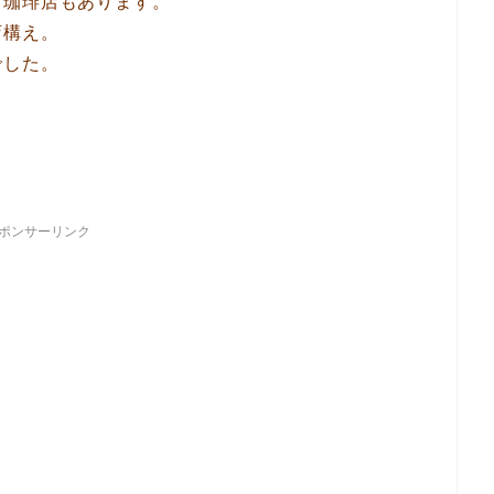
う珈琲店もあります。
店構え。
でした。
！
ポンサーリンク