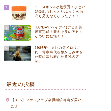
ユースキンAが超優秀！ひどい
3
乾燥肌もしっとりふっくら毛
穴も見えなくなったよ！！
HAYDAY(ヘイデイ)アヒル美
4
容室完成！新キャラのアヒル
がついに登場！！
1986年生まれの懐メロはこ
5
れ！青春時代を懐かしみすぎ
た時に落ち着かせる私の方
法。
最近の投稿
【BTS】ファンクラブ会員継続特典が届い
たよ！