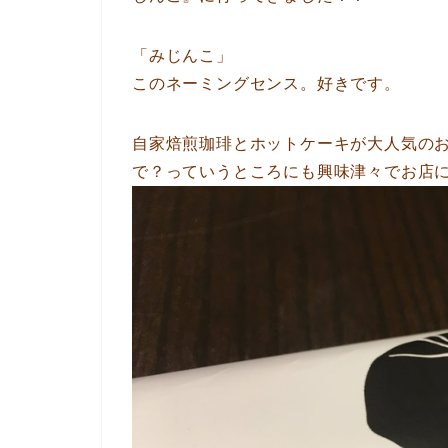
「みじんこ」
このネーミングセンス。好きです。
自家焙煎珈琲とホットケーキが大人気の
で？っていうところにも興味津々でお店