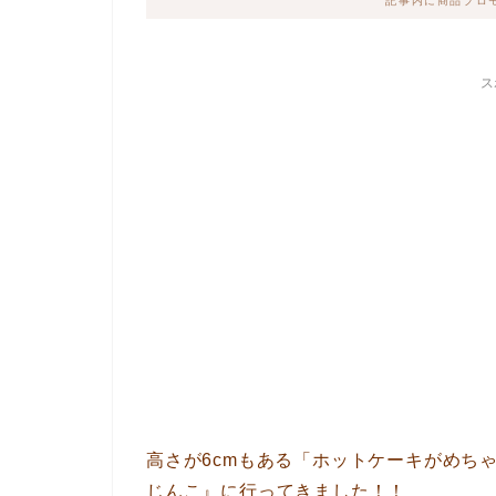
記事内に商品プロ
ス
高さが6cmもある「ホットケーキがめち
じんこ』に行ってきました！！