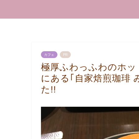
カフェ
PR
極厚ふわっふわのホッ
にある｢自家焙煎珈琲 
た!!