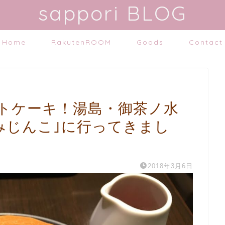
sappori BLOG
Home
RakutenROOM
Goods
Contact
トケーキ！湯島・御茶ノ水
みじんこ｣に行ってきまし
2018年3月6日