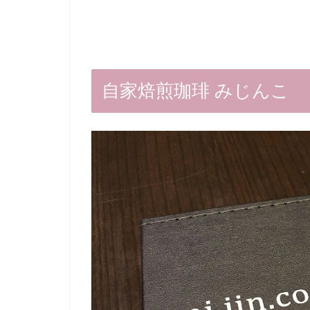
自家焙煎珈琲 みじんこ