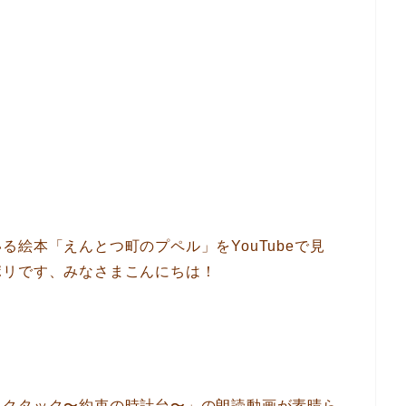
絵本「えんとつ町のプペル」をYouTubeで見
ポリです、みなさまこんにちは！
ックタック〜約束の時計台〜」の朗読動画が素晴ら