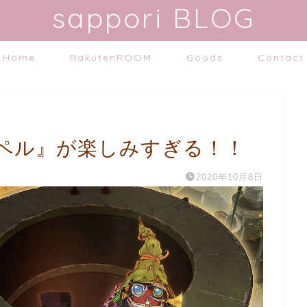
sappori BLOG
Home
RakutenROOM
Goods
Contact
ペル』が楽しみすぎる！！
2020年10月8日