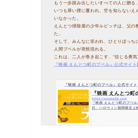
もう一歩踏み出したいすべての人に贈る
いつも厚い煙に覆われ、空を知らないえん
いなかった。
えんとつ掃除屋の少年ルビッチは、父の
た。
そして、みんなに笑われ、ひとりぼっち
人間プペルが突然現れる。
これは、二人が巻き起こす、“信じる勇気
『映画 えんとつ町のプペル』公式サイト
『映画 えんとつ町のプペル』公式サイト
『映画 えんとつ町
https://poupelle.com
『映画 えんとつ町のプペル』
日、ハロウィン期間限定上
廣×制作：STUDIO4℃
化！