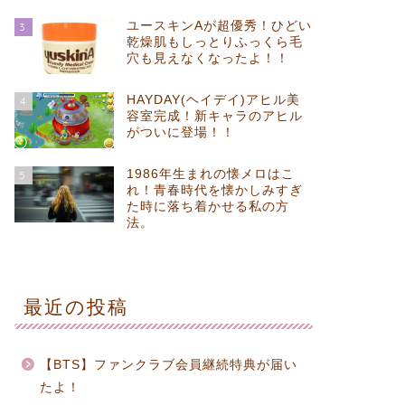
ユースキンAが超優秀！ひどい
3
乾燥肌もしっとりふっくら毛
穴も見えなくなったよ！！
HAYDAY(ヘイデイ)アヒル美
4
容室完成！新キャラのアヒル
がついに登場！！
1986年生まれの懐メロはこ
5
れ！青春時代を懐かしみすぎ
た時に落ち着かせる私の方
法。
最近の投稿
【BTS】ファンクラブ会員継続特典が届い
たよ！