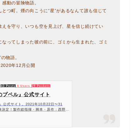
、感動の冒険物語。
とつ町。煙の向こうに“星”があるなんて誰も信じて
教えを守り、いつも空を見上げ、星を信じ続けてい
になってしまった彼の前に、ゴミから生まれた、ゴミ
”の物語。
|2020年12月公開
43 Posts
6 Users
29 Pockets
のプペル』公式サイト
公式サイト。2021年10月22日〜31
映決定！製作総指揮・脚本・原作：西野亮
！大人も泣ける大ヒット絵本、ついに映画