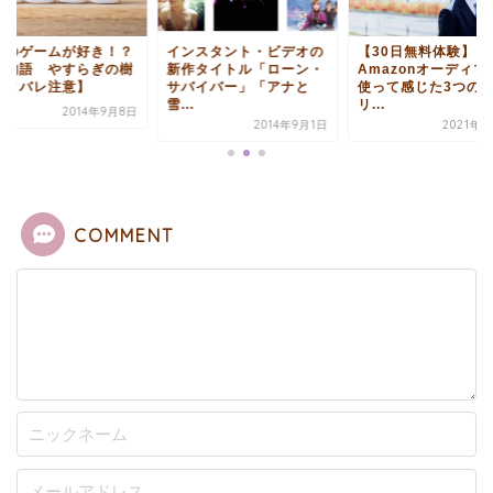
んのゲームが好き！？
インスタント・ビデオの
【30日無料体験】
場物語 やすらぎの樹
新作タイトル「ローン・
Amazonオーディブ
ネタバレ注意】
サバイバー」「アナと
使って感じた3つの
雪...
リ...
2014年9月8日
2014年9月1日
2021年9
COMMENT