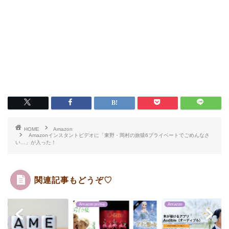
HOME
Amazon
Amazonインスタントビデオに「東野・岡村の旅猿6プライベートでごめんなさ
い…」が入った！
関連記事もどうぞ♡
on
Amazon prime
Amazon