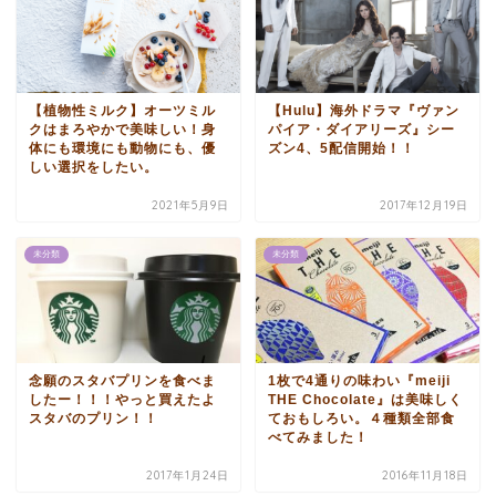
【植物性ミルク】オーツミル
【Hulu】海外ドラマ『ヴァン
クはまろやかで美味しい！身
パイア・ダイアリーズ』シー
体にも環境にも動物にも、優
ズン4、5配信開始！！
しい選択をしたい。
2021年5月9日
2017年12月19日
未分類
未分類
念願のスタバプリンを食べま
1枚で4通りの味わい『meiji
したー！！！やっと買えたよ
THE Chocolate』は美味しく
スタバのプリン！！
ておもしろい。４種類全部食
べてみました！
2017年1月24日
2016年11月18日