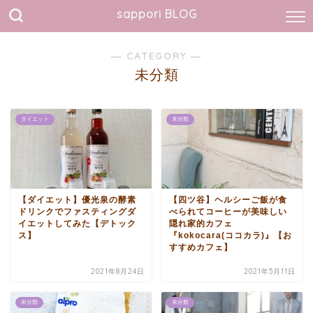
sappori BLOG
― CATEGORY ―
未分類
ダイエット
未分類
【ダイエット】優光泉の酵素
【四ツ谷】ヘルシーご飯が食
ドリンクでファスティングダ
べられてコーヒーが美味しい
イエットしてみた【デトック
隠れ家的カフェ
ス】
『kokocara(ココカラ)』【お
すすめカフェ】
2021年8月24日
2021年5月11日
未分類
未分類