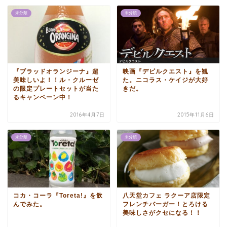
未分類
未分類
『ブラッドオランジーナ』超
映画『デビルクエスト』を観
美味しいよ！！ル・クルーゼ
た。ニコラス・ケイジが大好
の限定プレートセットが当た
きだ。
るキャンペーン中！
2016年4月7日
2015年11月6日
未分類
未分類
コカ・コーラ『Toreta!』を飲
八天堂カフェ ラクーア店限定
んでみた。
フレンチバーガー！とろける
美味しさがクセになる！！