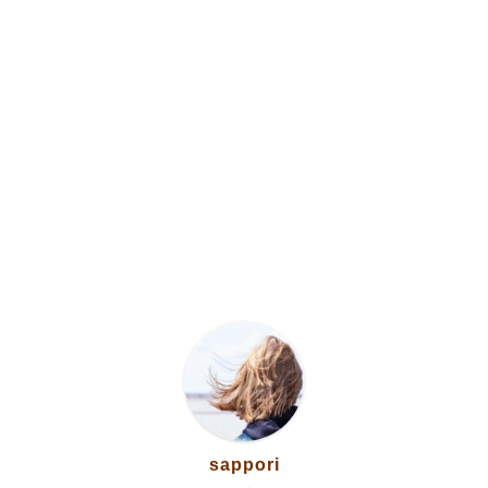
Home
sappori