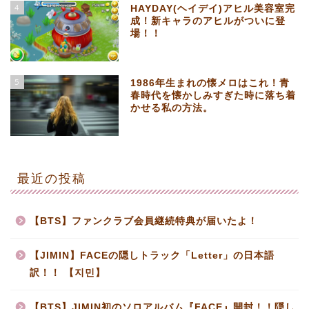
4
HAYDAY(ヘイデイ)アヒル美容室完
成！新キャラのアヒルがついに登
場！！
5
1986年生まれの懐メロはこれ！青
春時代を懐かしみすぎた時に落ち着
かせる私の方法。
最近の投稿
【BTS】ファンクラブ会員継続特典が届いたよ！
【JIMIN】FACEの隠しトラック「Letter」の日本語
訳！！ 【지민】
【BTS】JIMIN初のソロアルバム『FACE』開封！！隠し