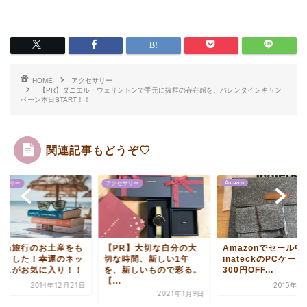
HOME
アクセサリー
【PR】ダニエル・ウェリントンで手元に抜群の存在感を。バレンタインキャン
ペーン本日START！！
関連記事もどうぞ♡
Amazon
セサリー
アクセサリー
リ島旅行のお土産をも
【PR】大切な自分の大
Amazonでセール中
いました！幸運のネッ
切な時間、新しい1年
inateckのPCケース
レスがお気に入り！！
を、新しいもので彩る。
300円OFF...
【...
2014年12月21日
2015年1
2021年1月9日