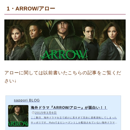
1・ARROW/アロー
アローに関しては以前書いたこちらの記事をご覧くだ
さい↓
sappori BLOG
海外ドラマ『ARROW/アロー』が面白い！！
️
2015年3月6日
ここ数日、海外ドラマを立て続けに見すぎて完全に昼夜逆転してしまった
サッポリです。Huluでまだシーズン１しか配信されていない海外ドラマ
『アロー』が面白くて早くシーズン2を見たくてたまりません！！！『AR