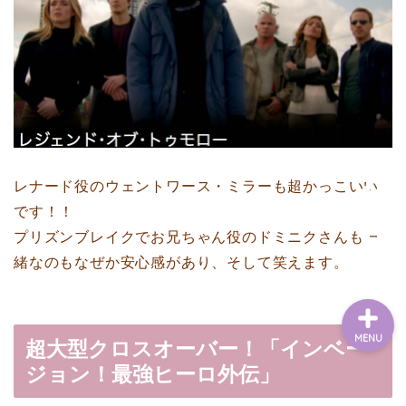
Home
RakutenROOM
Goods
レナード役のウェントワース・ミラーも超かっこいい
です！！
Contact
プリズンブレイクでお兄ちゃん役のドミニクさんも一
緒なのもなぜか安心感があり、そして笑えます。
MENU
超大型クロスオーバー！「インベー
ジョン！最強ヒーロ外伝」