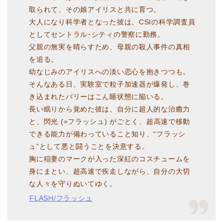
取られて、その娘アイリスと共に育つ。
大人になり科学者となった彼は、CSIの科学調査員
としてセントラル･シティの警察に勤務。
父親の無実を晴らすため、母親の殺人事件の真相
を追る。
幼なじみのアイリスへの淡い恋心を抱きつつも。
そんなある日、実験室で粒子加速器が爆発し、巻
き込まれたバリーはこん睡状態に陥いる。
長い眠りから覚めた彼は、自分に超人的な治癒力
と、閃光 (=フラッシュ) がごとく、超高速で移動
できる能力が備わっていること知り、“フラッシ
ュ”として悪と闘うことを決意する。
胸に稲妻のマークが入った深紅のコスチュームを
身にまとい、超高速で疾走しながら、自分の大切
な人々を守りぬいてゆく。
FLASH/フラッシュ