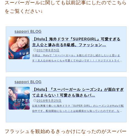
スーパーガールに関しても以前記事にしたのでこちら
をご覧ください↓
sappori BLOG
【Hulu】海外ドラマ『SUPERGIRL』可愛すぎる
主人公と滲み出るB級感。ファッション…
️
2017年8月5日
今回は、Huluで『スーパーガール』を観たので少し紹介したいと思いま
す！主人公がめちゃくちゃ可愛くてやばいです！！！マジでドストライク
な可愛さ！ストーリーなんでどうでもいいよって思うほどの可愛さと、よ
くある戦隊ものに登場するような悪役の生き物？怪物？のB級感！ギャッ
プがとてもよい。ただただ、主人公が最高にかわいい！！！！！『SUPER
sappori BLOG
GIRL』あらすじスーパーパワーで人類を救う! 最強美女ヒーロー誕生! “ス
ーパーガール”!全米新作視聴率NO.1の大ヒットドラマ! 誰もが知っている
【Hulu】『スーパーガール シーズン2』が面白すぎ
スーパーヒーロー、“スーパーマン”。新た…
て止まらない！可愛さも強さもパ…
️
2018年5月25日
以前大興奮で書いた海外ドラマ『SUPER GIRL』のシーズン２がHuluで配
信中です。配信開始になったことは結構前から知っていたのですが、なか
なか時間が取れず最近は大好きな海外ドラマもあまり観られていなかった
のです。遅くなってしまいましたがやっと先週あたりから観始めることが
出来ました！！シーズン1でスーパーガールの猛烈な可愛さとびっくりする
フラッシュを観始めるきっかけになったのがスーパー
ほどのB級感にどハマりして、シーズン2を楽しみにしていました。期待を