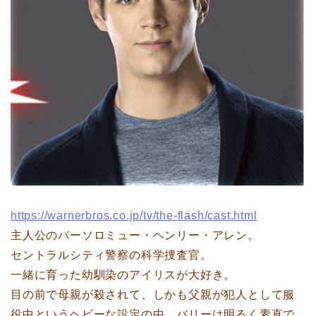
https://warnerbros.co.jp/tv/the-flash/cast.html
主人公のバーソロミュー・ヘンリー・アレン。
セントラルシティ警察の科学捜査官。
一緒に育った幼馴染のアイリスが大好き。
目の前で母親が殺されて、しかも父親が犯人として服
役中というヘビーな設定の中、バリーは明るく素直で