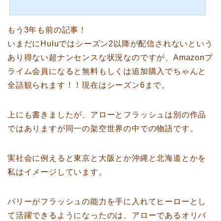
ROW/アロー』あらすじ表の顔は、億万長者のプレイボーイ。真の姿は、
巨悪と闘うヒーロー！船の遭難事故で死んだと思われた億万長者のプレイ
ボーイ、オリバー・クイーンが、奇跡の生還を果たす！しかし、流れ着い
もう3年も前の記事！
た絶海の孤島で過ごした５年の歳月は、その男のすべてを変えてい
た・・・。亡き父と交わした約束を果たすため、ス…
いまだにHuluではシーズン2以降が配信されないという
あり得ない超ナンセンスな状況なのですが、Amazonプ
ライム会員になると無料もしくは追加購入でちゃんと
全話観られます！！現在はシーズン6まで。
上にも書きましたが、アローとフラッシュは別の作品
ではありますが同一の架空世界の中での物語です。
実社会に例えると東京と大阪とか沖縄と北海道とかを
私はイメージしています。
バリーがフラッシュの能力を手に入れてヒーローとし
て活躍できるようになったのは、アローであるオリバ