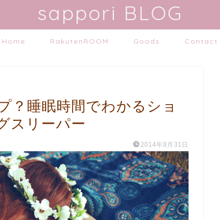
sappori BLOG
Home
RakutenROOM
Goods
Contact
プ？睡眠時間でわかるショ
グスリーパー
2014年8月31日