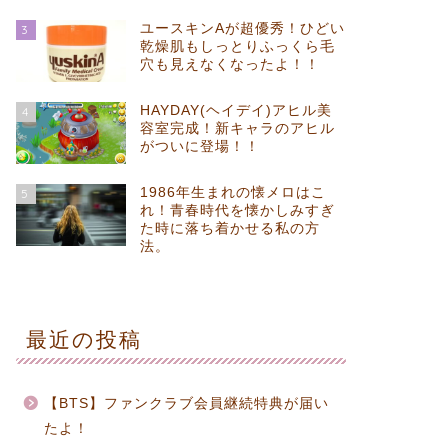
ユースキンAが超優秀！ひどい
3
乾燥肌もしっとりふっくら毛
穴も見えなくなったよ！！
HAYDAY(ヘイデイ)アヒル美
4
容室完成！新キャラのアヒル
がついに登場！！
1986年生まれの懐メロはこ
5
れ！青春時代を懐かしみすぎ
た時に落ち着かせる私の方
法。
最近の投稿
【BTS】ファンクラブ会員継続特典が届い
たよ！