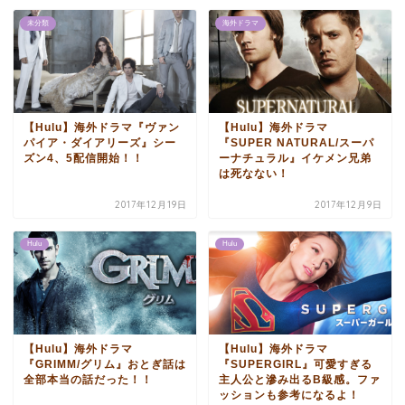
未分類
海外ドラマ
【Hulu】海外ドラマ『ヴァン
【Hulu】海外ドラマ
パイア・ダイアリーズ』シー
『SUPER NATURAL/スーパ
ズン4、5配信開始！！
ーナチュラル』イケメン兄弟
は死なない！
2017年12月19日
2017年12月9日
Hulu
Hulu
【Hulu】海外ドラマ
【Hulu】海外ドラマ
『GRIMM/グリム』おとぎ話は
『SUPERGIRL』可愛すぎる
全部本当の話だった！！
主人公と滲み出るB級感。ファ
ッションも参考になるよ！