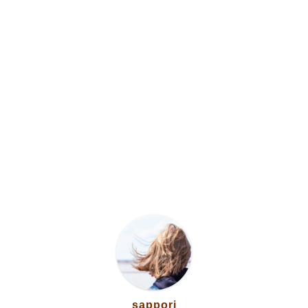
Home
sappori