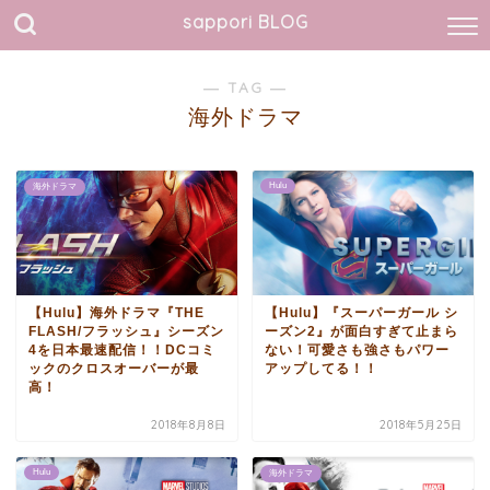
sappori BLOG
― TAG ―
海外ドラマ
Hulu
海外ドラマ
【Hulu】海外ドラマ『THE
【Hulu】『スーパーガール シ
FLASH/フラッシュ』シーズン
ーズン2』が面白すぎて止まら
4を日本最速配信！！DCコミ
ない！可愛さも強さもパワー
ックのクロスオーバーが最
アップしてる！！
高！
2018年8月8日
2018年5月25日
Hulu
海外ドラマ