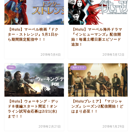
【Hulu】マーベル映画『ドク
【Hulu】マーベル海外ドラマ
ター・ストレンジ』5月1日か
『インヒューマンズ』配信開
ら期間限定配信中！！
始！毎週土曜日新エピソード
追加！
2018年5月4日
2018年3月12日
Hulu
海外ドラマ
【Hulu】ウォーキング・デッ
【Huluプレミア】『マジシャ
ド８後編スタート間近！オン
ンズ』シーズン2配信開始！ど
ライン試写会応募は2/21(水)
はまり必至！！
まで！！
2018年2月21日
2018年1月29日