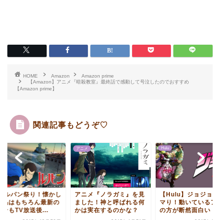
HOME
Amazon
Amazon prime
【Amazon】アニメ『暗殺教室』最終話で感動して号泣したのでおすすめ
【Amazon prime】
関連記事もどうぞ♡
Hulu
Hulu
ニメ
ニメ『ノラガミ』を見
【Hulu】ジョジョに激ハ
Huluルパン祭り！
した！神と呼ばれる何
マり！動いているアニメ
い作品はもちろん最
は実在するのかな？
の方が断然面白い！...
ルパンもTV放送後...