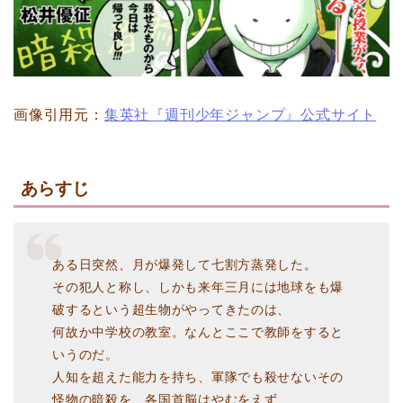
画像引用元：
集英社『週刊少年ジャンプ』公式サイト
あらすじ
ある日突然、月が爆発して七割方蒸発した。
その犯人と称し、しかも来年三月には地球をも爆
破するという超生物がやってきたのは、
何故か中学校の教室。なんとここで教師をすると
いうのだ。
人知を超えた能力を持ち、軍隊でも殺せないその
怪物の暗殺を、各国首脳はやむをえず