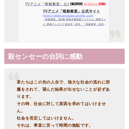
TVアニメ「暗殺教室」公式サイト
6 Posts
16 Users
22 Pockets
TVアニメ「暗殺教室」公式サイト
https://www.ansatsu-anime.com
「暗殺教室」第2期 毎週木曜深夜フジテレビ､関西テレ
ビ､東海テレビにて放送中！原作：「暗殺教室」松井優
征（集英社 ジャンプ コミックス刊）、監督：岸 誠
二、脚本：上江洲 誠、キャラクターデザイン：森田和
明、スタジオ：Lerche
殺センセーの台詞に感動
君たちはこの先の人生で、強大な社会の流れに邪
魔をされて、望んだ結果が出せないことが必ずあ
ります。
その時、社会に対して原因を求めてはいけませ
ん。
社会を否定してはいけません。
それは、率直に言って時間の無駄です。